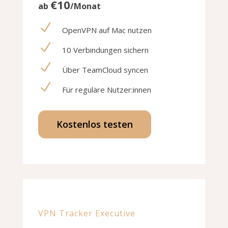
€10
ab
/Monat
N
OpenVPN auf Mac nutzen
N
10 Verbindungen sichern
N
Über TeamCloud syncen
N
Für reguläre Nutzer:innen
Kostenlos testen
VPN Tracker Executive