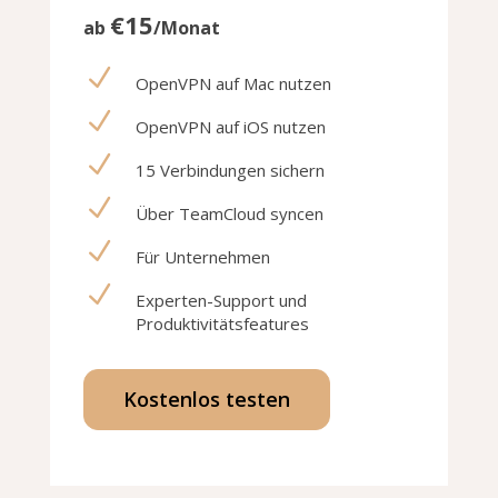
€15
ab
/Monat
N
OpenVPN auf Mac nutzen
N
OpenVPN auf iOS nutzen
N
15 Verbindungen sichern
N
Über TeamCloud syncen
N
Für Unternehmen
N
Experten-Support und
Produktivitätsfeatures
Kostenlos testen